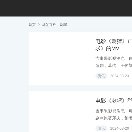
首页

标签存档：刺猬
电影《刺猬》
求》的MV
吉事果影视消息：
编剧，葛优、王俊凯
资讯
2024-08-23
电影《刺猬》
吉事果影视消息：
剧兼原著郑执，领衔
资讯
2024-08-20