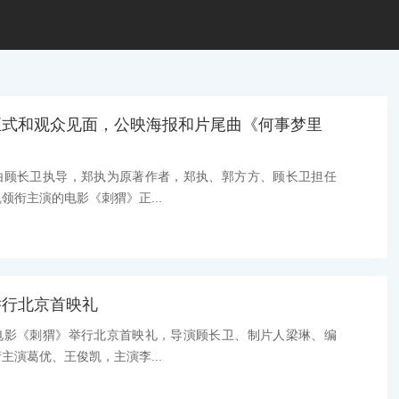
正式和观众见面，公映海报和片尾曲《何事梦里
由顾长卫执导，郑执为原著作者，郑执、郭方方、顾长卫担任
领衔主演的电影《刺猬》正...
举行北京首映礼
电影《刺猬》举行北京首映礼，导演顾长卫、制片人梁琳、编
主演葛优、王俊凯，主演李...