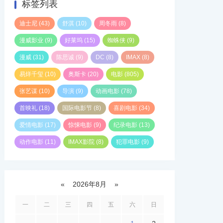
标签列表
迪士尼
(43)
舒淇
(10)
周冬雨
(8)
漫威影业
(9)
好莱坞
(15)
蜘蛛侠
(9)
漫威
(31)
陈思诚
(9)
DC
(8)
IMAX
(8)
易烊千玺
(10)
奥斯卡
(20)
电影
(805)
张艺谋
(10)
导演
(9)
动画电影
(78)
首映礼
(18)
国际电影节
(8)
喜剧电影
(34)
爱情电影
(17)
惊悚电影
(9)
纪录电影
(13)
动作电影
(11)
IMAX影院
(8)
犯罪电影
(9)
«
2026年8月
»
一
二
三
四
五
六
日