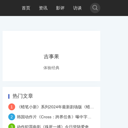

首页
资讯
影评
访谈
吉事果
体验经典
热门文章
1
《蜡笔小新》系列2024年最新剧场版《蜡笔小新：我们的恐龙日记》官宣即将登陆中国大银幕
2
韩国动作片《Cross：跨界任务》曝中字预告
3
动作犯罪电影《殊死一搏》今日登陆爱奇艺云影院。