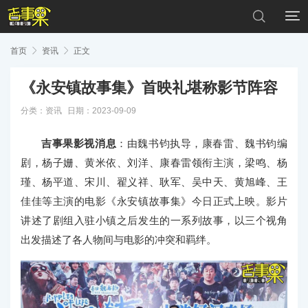


首页

资讯

正文
《永安镇故事集》首映礼堪称影节阵容
分类：
资讯
日期：2023-09-09
吉事果影视消息
：由魏书钧执导，康春雷、魏书钧编
剧，杨子姗、黄米依、刘洋、康春雷领衔主演，梁鸣、杨
瑾、杨平道、宋川、翟义祥、耿军、吴中天、黄旭峰、王
佳佳等主演的电影《永安镇故事集》今日正式上映。影片
讲述了剧组入驻小镇之后发生的一系列故事，以三个视角
出发描述了各人物间与电影的冲突和羁绊。