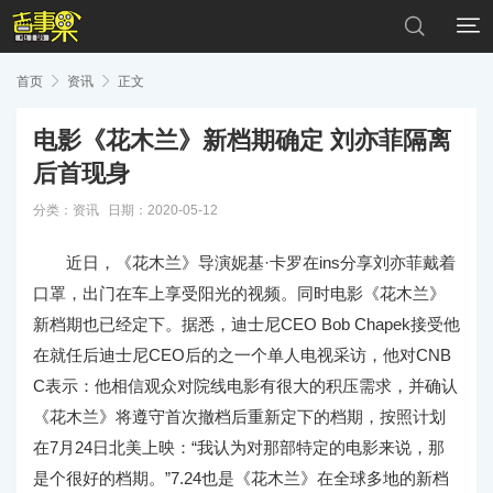


首页

资讯

正文
电影《花木兰》新档期确定 刘亦菲隔离
后首现身
分类：
资讯
日期：2020-05-12
近日，《花木兰》导演妮基·卡罗在ins分享刘亦菲戴着
口罩，出门在车上享受阳光的视频。同时电影《花木兰》
新档期也已经定下。据悉，迪士尼CEO Bob Chapek接受他
在就任后迪士尼CEO后的之一个单人电视采访，他对CNB
C表示：他相信观众对院线电影有很大的积压需求，并确认
《花木兰》将遵守首次撤档后重新定下的档期，按照计划
在7月24日北美上映：“我认为对那部特定的电影来说，那
是个很好的档期。”7.24也是《花木兰》在全球多地的新档