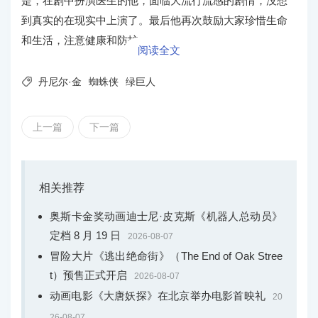
是，在剧中扮演医生的他，面临大流行流感的剧情，没想
到真实的在现实中上演了。最后他再次鼓励大家珍惜生命
和生活，注意健康和防护。
阅读全文

丹尼尔·金
蜘蛛侠
绿巨人
上一篇
下一篇
相关推荐
奥斯卡金奖动画迪士尼·皮克斯《机器人总动员》
定档 8 月 19 日
2026-08-07
冒险大片《逃出绝命街》（The End of Oak Stree
t）预售正式开启
2026-08-07
动画电影《大唐妖探》在北京举办电影首映礼
20
26-08-07