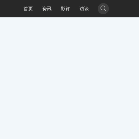

首页
资讯
影评
访谈