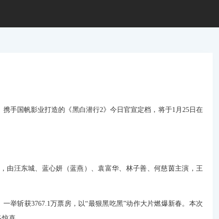
、携手国帆影业打造的《黑白潜行2》今日官宣定档，将于1月25日在
，由汪东城、蓝心妍（蓝燕）、袁富华、林子善、何慈茵主演，王
行》一举斩获3767.1万票房，以“最狠黑吃黑”动作大片燃爆新春。本次
多惊喜。