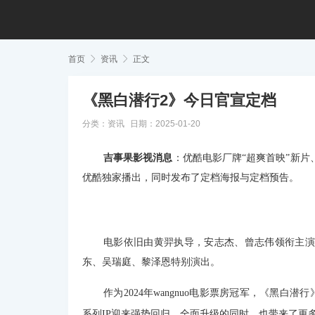
首页

资讯

正文
《黑白潜行2》今日官宣定档
分类：
资讯
日期：2025-01-20
吉事果影视消息
：优酷电影厂牌“超爽首映”新片
优酷独家播出，同时发布了定档海报与定档预告。
电影依旧由黄羿执导，安志杰、曾志伟领衔主演
东、吴瑞庭、黎泽恩特别演出。
作为2024年wangnuo电影票房冠军，《黑白潜
系列IP迎来强势回归，全面升级的同时，也带来了更